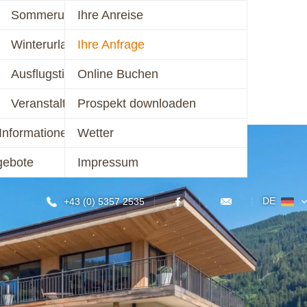
mer 2026
Sommerurlaub
Ihre Anreise
schalen 2026
Winterurlaub
Ihre Anfrage
KONTAKT
er 2026/27
Ausflugstipps
Online Buchen
chalen 2026/27
Veranstaltungen
Prospekt downloaden
Informationen
Wetter
gebote
Impressum
DE
+43 (0) 5357 2535