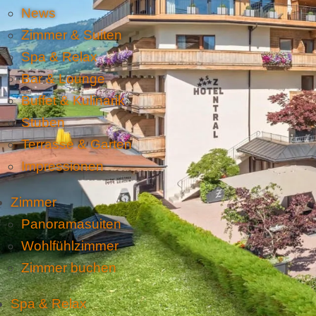
News
Zimmer & Suiten
Spa & Relax
Bar & Lounge
Buffet & Kulinarik
Stuben
Terrasse & Garten
Impressionen
Zimmer
Panoramasuiten
Wohlfühlzimmer
Zimmer buchen
Spa & Relax