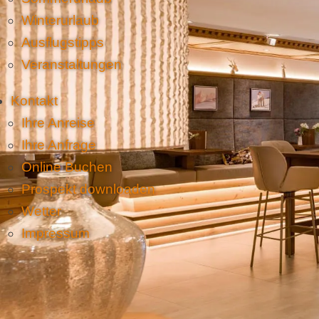
Winterurlaub
Ausflugstipps
Veranstaltungen
Kontakt
Ihre Anreise
Ihre Anfrage
Online Buchen
Prospekt downloaden
Wetter
Impressum