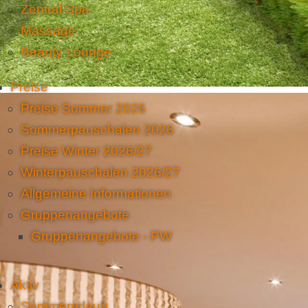
Zentral Spa
Massage
Beauty Lounge
Preise
Preise Sommer 2026
Sommerpauschalen 2026
Preise Winter 2026/27
Winterpauschalen 2026/27
Allgemeine Informationen
Gruppenangebote
Gruppenangebote - PW
Aktiv
Sommerurlaub