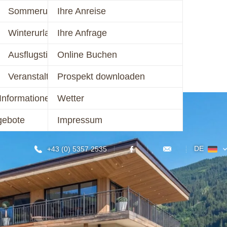
mer 2026
Sommerurlaub
Ihre Anreise
schalen 2026
Winterurlaub
Ihre Anfrage
KONTAKT
er 2026/27
Ausflugstipps
Online Buchen
chalen 2026/27
Veranstaltungen
Prospekt downloaden
Informationen
Wetter
gebote
Impressum
DE
+43 (0) 5357 2535