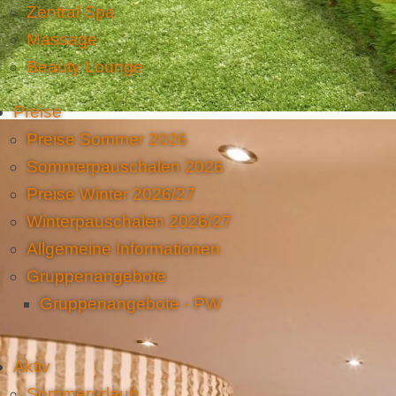
Zentral Spa
Massage
Beauty Lounge
Preise
Preise Sommer 2026
Sommerpauschalen 2026
Preise Winter 2026/27
Winterpauschalen 2026/27
Allgemeine Informationen
Gruppenangebote
Gruppenangebote - PW
Aktiv
Sommerurlaub