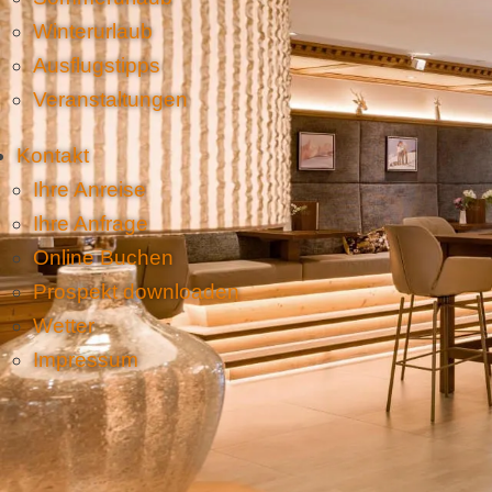
Winterurlaub
Ausflugstipps
Veranstaltungen
Kontakt
Ihre Anreise
Ihre Anfrage
Online Buchen
Prospekt downloaden
Wetter
Impressum