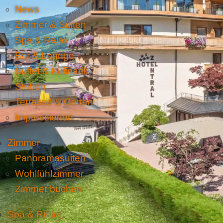
News
Zimmer & Suiten
Spa & Relax
Bar & Lounge
Buffet & Kulinarik
Stuben
Terrasse & Garten
Impressionen
Zimmer
Panoramasuiten
Wohlfühlzimmer
Zimmer buchen
Spa & Relax