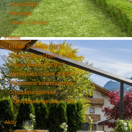
Zentral Spa
Massage
Beauty Lounge
Preise
Preise Sommer 2026
Sommerpauschalen 2026
Preise Winter 2026/27
Winterpauschalen 2026/27
Allgemeine Informationen
Gruppenangebote
Gruppenangebote - PW
Aktiv
Sommerurlaub