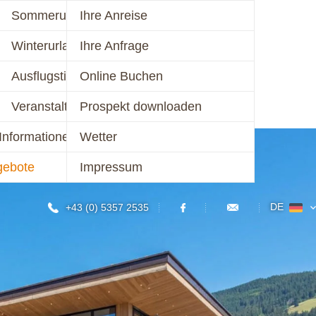
mer 2026
Sommerurlaub
Ihre Anreise
schalen 2026
Winterurlaub
Ihre Anfrage
KONTAKT
er 2026/27
Ausflugstipps
Online Buchen
chalen 2026/27
Veranstaltungen
Prospekt downloaden
Informationen
Wetter
gebote
Impressum
DE
+43 (0) 5357 2535