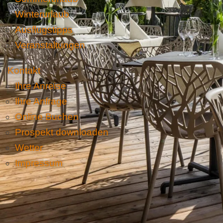
Winterurlaub
Ausflugstipps
Veranstaltungen
Kontakt
Ihre Anreise
Ihre Anfrage
Online Buchen
Prospekt downloaden
Wetter
Impressum