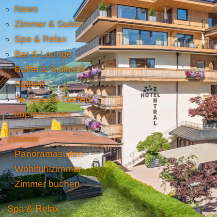
News
Zimmer & Suiten
Spa & Relax
Bar & Lounge
Buffet & Kulinarik
Stuben
Terrasse & Garten
Impressionen
Zimmer
Panoramasuiten
Wohlfühlzimmer
Zimmer buchen
Spa & Relax