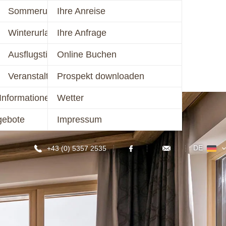
mer 2026
Sommerurlaub
Ihre Anreise
schalen 2026
Winterurlaub
Ihre Anfrage
KONTAKT
er 2026/27
Ausflugstipps
Online Buchen
chalen 2026/27
Veranstaltungen
Prospekt downloaden
Informationen
Wetter
gebote
Impressum
DE
+43 (0) 5357 2535