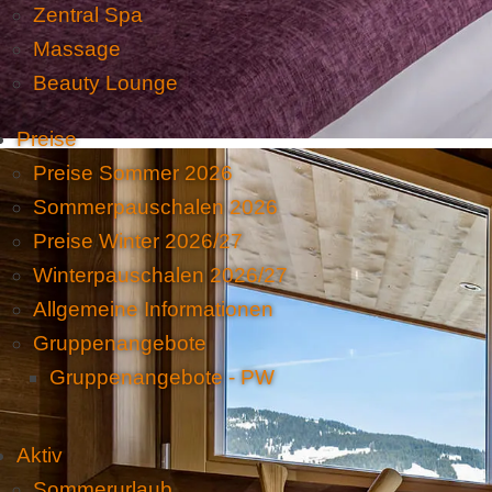
Zentral Spa
Massage
Beauty Lounge
Preise
Preise Sommer 2026
Sommerpauschalen 2026
Preise Winter 2026/27
Winterpauschalen 2026/27
Allgemeine Informationen
Gruppenangebote
Gruppenangebote - PW
Aktiv
Sommerurlaub