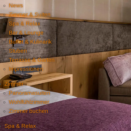
News
Zimmer & Suiten
Spa & Relax
Bar & Lounge
Buffet & Kulinarik
Stuben
Terrasse & Garten
Impressionen
Zimmer
Panoramasuiten
Wohlfühlzimmer
Zimmer buchen
Spa & Relax