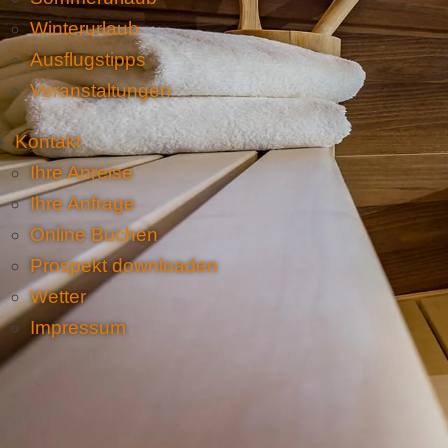
Winterurlaub
Ausflugstipps
Veranstaltungen
Kontakt
Ihre Anreise
Ihre Anfrage
Online Buchen
Prospekt downloaden
Wetter
Impressum