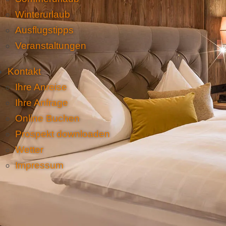
Winterurlaub
Ausflugstipps
Veranstaltungen
Kontakt
Ihre Anreise
Ihre Anfrage
Online Buchen
Prospekt downloaden
Wetter
Impressum