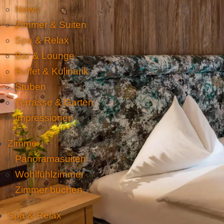
News
Zimmer & Suiten
Spa & Relax
Bar & Lounge
Buffet & Kulinarik
Stuben
Terrasse & Garten
Impressionen
Zimmer
Panoramasuiten
Wohlfühlzimmer
Zimmer buchen
Spa & Relax