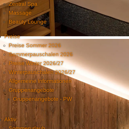
Zentral Spa
Massage
Beauty Lounge
Preise
Preise Sommer 2026
Sommerpauschalen 2026
Preise Winter 2026/27
Winterpauschalen 2026/27
Allgemeine Informationen
Gruppenangebote
Gruppenangebote - PW
Aktiv
Sommerurlaub