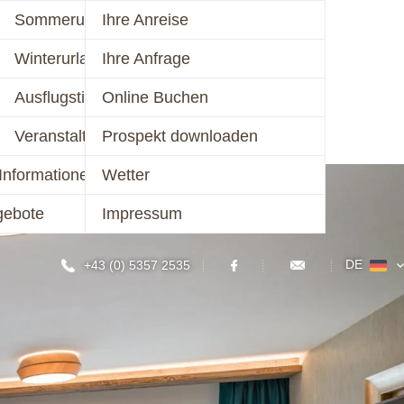
mer 2026
Sommerurlaub
Ihre Anreise
schalen 2026
Winterurlaub
Ihre Anfrage
KONTAKT
er 2026/27
Ausflugstipps
Online Buchen
chalen 2026/27
Veranstaltungen
Prospekt downloaden
Informationen
Wetter
gebote
Impressum
DE
+43 (0) 5357 2535