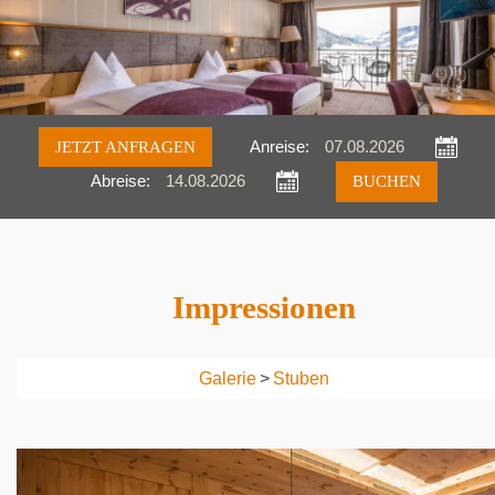
JETZT ANFRAGEN
Anreise:
Abreise:
Anfragen
Buchen
Impressionen
Galerie
>
Stuben